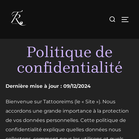
Aller
au
Rechercher :
PERM
contenu
Politique de
confidentialité
Dernière mise à jour : 09/12/2024
Bienvenue sur Tattooreims (le « Site »). Nous
accordons une grande importance à la protection
de vos données personnelles. Cette politique de
confidentialité explique quelles données nous
collectons, comment nous les utilisons et quels