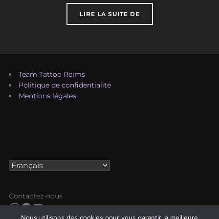
« COMMENT PRENDRE 
LIRE LA SUITE DE
Team Tattoo Reims
Politique de confidentialité
Mentions légales
Choisir
une
langue
Contactez-nous
Instagram
Facebook
E-mail
Nous utilisons des cookies pour vous garantir la meilleure