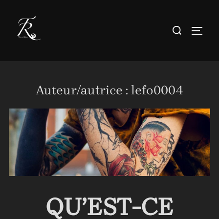
Aller
au
Rechercher :
PERM
contenu
Auteur/autrice :
lefo0004
QU’EST-CE