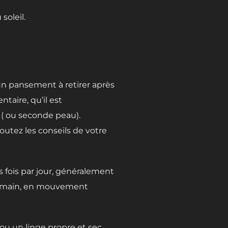
soleil.
un pansement à retirer après
taire, qu’il est
( ou seconde peau).
outez les conseils de votre
rs fois par jour, généralement
 la main, en mouvement
 ou un linge propre et sec.