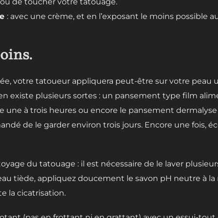
s ou de toucher votre tatouage.
ge
: avec une crème, et en l’exposant le moins possible au 
oins.
ée, votre tatoueur appliquera peut-être sur votre peau 
n existe plusieurs sortes : un pansement type film alimen
une à trois heures ou encore le pansement dermalyse 
dé de le garder environ trois jours. Encore une fois, éc
toyage du tatouage : il est nécessaire de le laver plusieu
de l’eau tiède, appliquez doucement le savon pH neutre à
e la cicatrisation.
potant (pas en frottant ni en grattant) avec un essui-tout