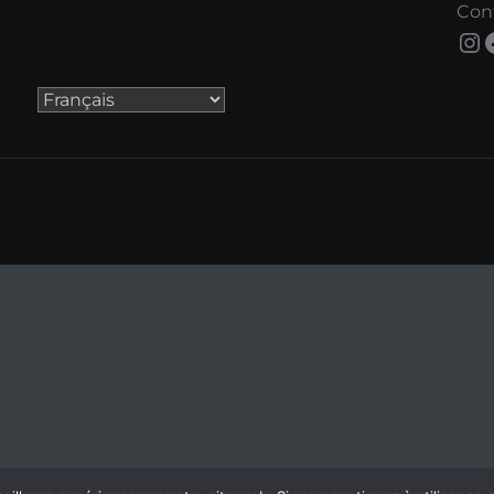
Con
In
Choisir
une
langue