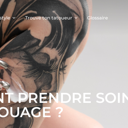
style
Trouve ton tatoueur
Glossaire
T PRENDRE SOI
OUAGE ?