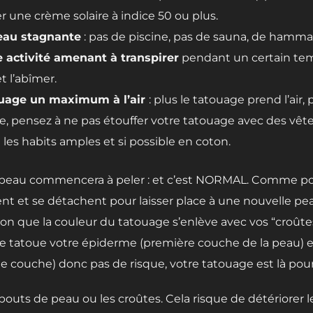
une crème solaire à indice 50 ou plus.
eau stagnante
: pas de piscine, pas de sauna, de hamm
e activité amenant à transpirer
pendant un certain temp
t l’abîmer.
touage un maximum à l’air
: plus le tatouage prend l’air, 
, pensez à ne pas étouffer votre tatouage avec des vête
les habits amples et si possible en coton.
re peau commencera à peler : et c’est NORMAL. Comme pou
t et se détachent pour laisser place à une nouvelle peau
n que la couleur du tatouage s’enlève avec vos “croûtes”,
uille tatoue votre épiderme (première couche de la peau)
 couche) donc pas de risque, votre tatouage est là pour
 bouts de peau ou les croûtes. Cela risque de détériorer 