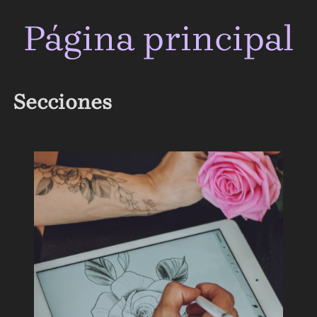
para
Página principal
ver
el
contenido
Secciones