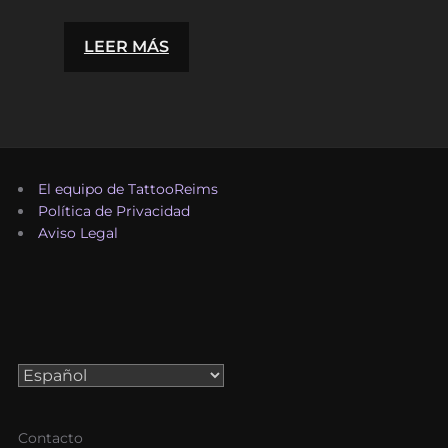
:
LEER MÁS
¿CÓMO
PREPARARSE
PARA
UNA
El equipo de TattooReims
SESIÓN
Política de Privacidad
DE
Aviso Legal
TATUAJE?
Elegir
un
idioma
Contacto