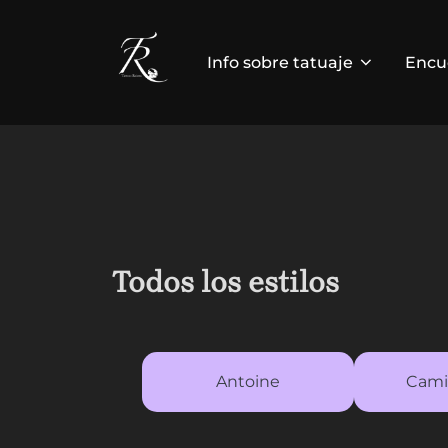
Saltar
al
Info sobre tatuaje
Encue
contenido
Todos los estilos
Antoine
Camil