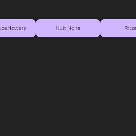
ce.flowers
Nuit Noire
Ritz