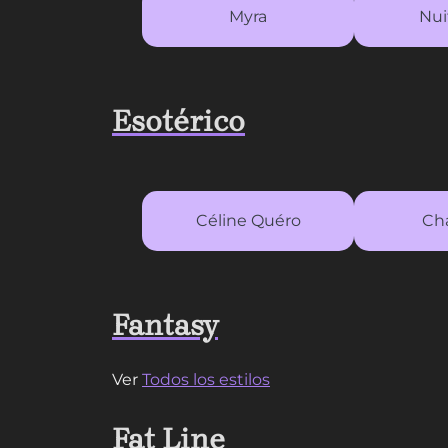
Myra
Nui
Esotérico
Céline Quéro
Cha
Fantasy
Ver
Todos los estilos
Fat Line