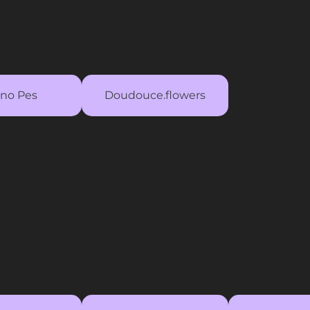
no Pes
Doudouce.flowers