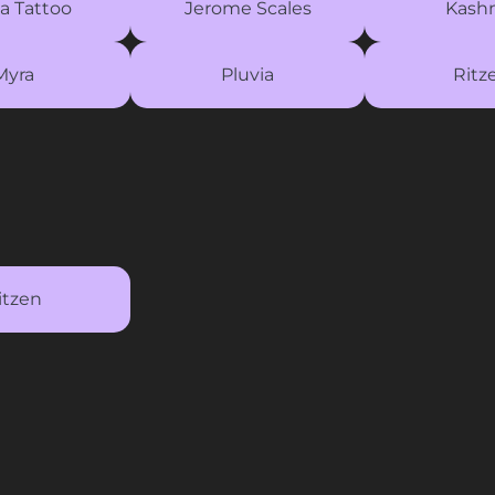
a Tattoo
Jerome Scales
Kash
Myra
Pluvia
Ritz
itzen