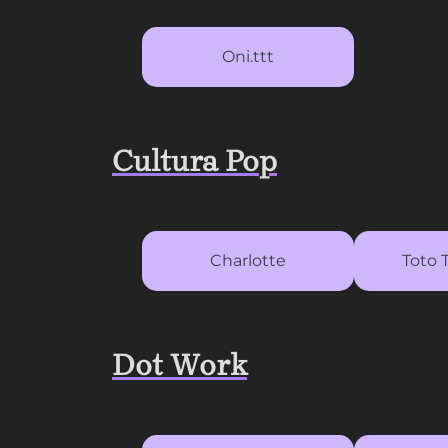
Oni.ttt
Cultura Pop
Charlotte
Toto 
Dot Work