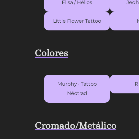
Elisa / Hélios
Jedh
Little Flower Tattoo
Colores
Murphy · Tattoo
R
Néotrad
Cromado/Metálico