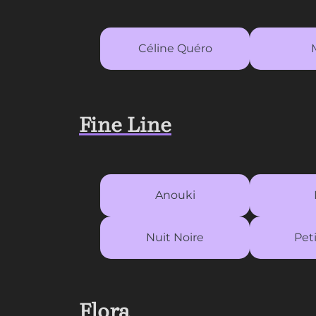
Céline Quéro
Fine Line
Anouki
Nuit Noire
Pet
Flora