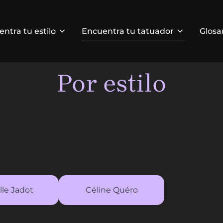
ntra tu estilo
Encuentra tu tatuador
Glosa
Por estilo
le Jadot
Céline Quéro