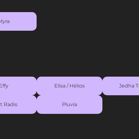
Myra
Effy
Elisa / Hélios
Jedha T
it Radis
Pluvia