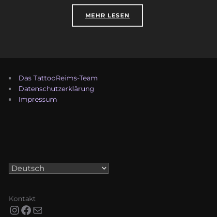
ÜBER „WIE PLEFGT MAN EIN TA
MEHR
LESEN
Das TattooReims-Team
Datenschutzerklärung
Impressum
Sprache
auswählen
Kontakt
Instagram
Facebook
E-Mail