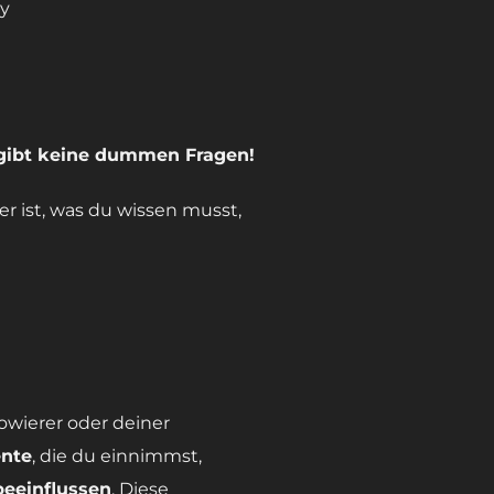
y
s gibt keine dummen Fragen!
r ist, was du wissen musst,
owierer oder deiner
nte
, die du einnimmst,
beeinflussen
. Diese