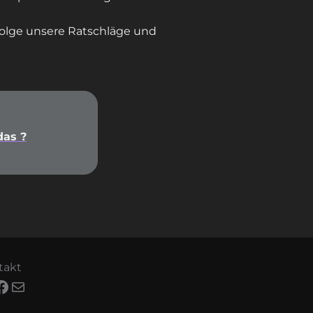
efolge unsere Ratschläge und
das ?
takt
stagram
Facebook
E-Mail