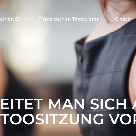
einen Stil
Finde deinen Tätowierer
Glossar
EITET MAN SICH
TTOOSITZUNG VO