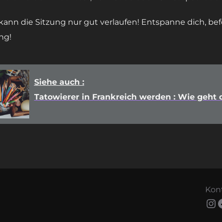
t, kann die Sitzung nur gut verlaufen! Entspanne dich, b
ng!
Siehe auch :
Tatowierer in Frankreich werden : Wie geht 
Kon
In