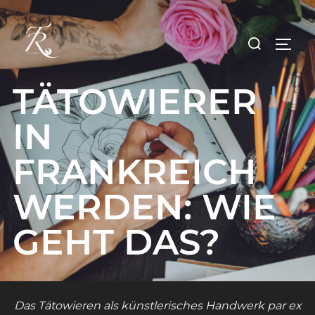
Zum
Inhalt
Suchen
SEIT
springen
nach:
TÄTOWIERER
IN
FRANKREICH
WERDEN: WIE
GEHT DAS?
Das Tätowieren als künstlerisches Handwerk par ex