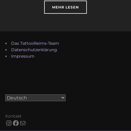
ÜBER „DAS TATTOOREIMS-TEA
MEHR
LESEN
Das TattooReims-Team
Datenschutzerklärung
Impressum
Sprache
auswählen
Kontakt
Instagram
Facebook
E-Mail