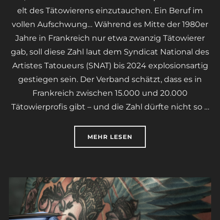
elt des Tätowierens einzutauchen. Ein Beruf im
vollen Aufschwung… Während es Mitte der 1980er
Jahre in Frankreich nur etwa zwanzig Tätowierer
gab, soll diese Zahl laut dem Syndicat National des
Artistes Tatoueurs (SNAT) bis 2024 explosionsartig
gestiegen sein. Der Verband schätzt, dass es in
Frankreich zwischen 15.000 und 20.000
Tätowierprofis gibt – und die Zahl dürfte nicht so …
ÜBER „TÄTOWIERER IN FRANK
MEHR
LESEN