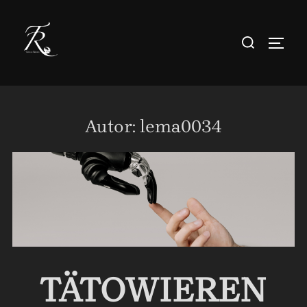
Zum
Inhalt
Suchen
SEIT
springen
nach:
Autor:
lema0034
TÄTOWIEREN