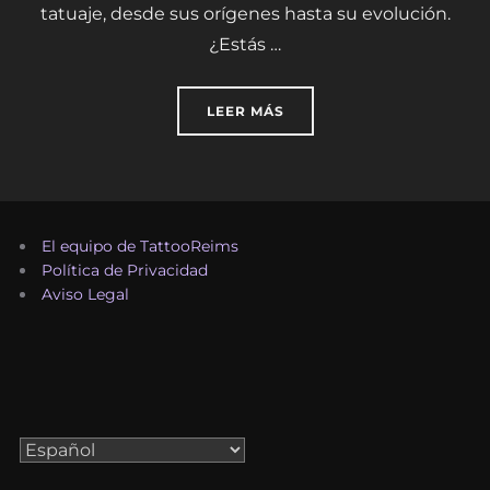
tatuaje, desde sus orígenes hasta su evolución.
¿Estás …
«HISTORIA DEL TATUAJE:
LEER MÁS
El equipo de TattooReims
Política de Privacidad
Aviso Legal
Elegir
un