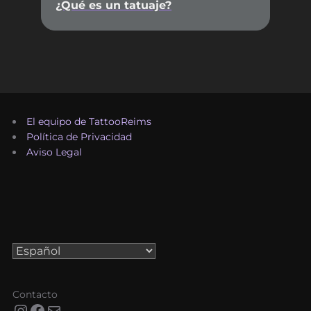
¿Qué es un tatuaje?
El equipo de TattooReims
Política de Privacidad
Aviso Legal
Elegir
un
idioma
Contacto
Instagram
Facebook
Correo electrónico