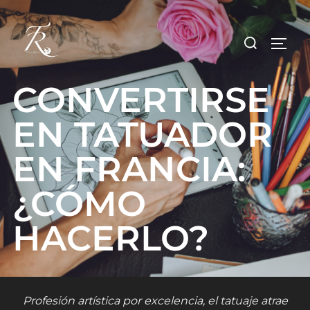
Saltar
al
Buscar:
ALTE
contenido
CONVERTIRSE
EN TATUADOR
EN FRANCIA:
¿CÓMO
HACERLO?
Profesión artística por excelencia, el tatuaje atrae